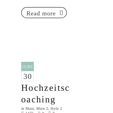
Read more
JUNI
30
Hochzeitsc
oaching
in
Main
,
Main 2
,
Style 2