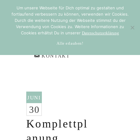
Um unsere Webseite für Dich optimal zu gestalten und
fortlaufend verbessern zu können, verwenden wir Cookies.
HOME
Durch die weitere Nutzung der Webseite stimmst du der
ÜBER MICH
Verwendung von Cookies zu. Weitere Informationen zu
Cookies erhältst Du in unserer
Datenschutzerklärung
LEISTUNGEN
Alle erlauben!
IMPRESSIONEN
KONTAKT
JUNI
30
Komplettpl
anung