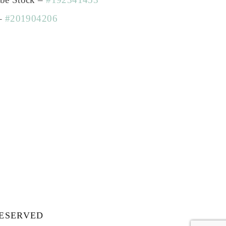
 –
#201904206
RESERVED