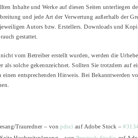
ellten Inhalte und Werke auf diesen Seiten unterliegen 
rbreitung und jede Art der Verwertung außerhalb der G
jeweiligen Autors bzw. Erstellers. Downloads und Kopie
rauch gestattet.
e nicht vom Betreiber erstellt wurden, werden die Urheber
er als solche gekennzeichnet. Sollten Sie trotzdem auf e
m einen entsprechenden Hinweis. Bei Bekanntwerden vo
nen.
Gesang/Trauredner – von
pdsci
auf Adobe Stock –
#313
 Seite Hochzeitsplanung – von
Prostock-Studio
auf Ado